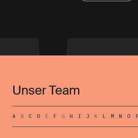
Unser Team
A
B
C
D
E
F
G
H
I
J
K
L
M
N
O