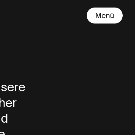
Menü
nsere
her
nd
e